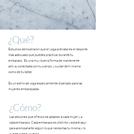
¿
Qué?
Estudios demostraron que el yoga prenatal es el deporte
más adecuado que puedes practicar durante tu
embarazo. Es una muy buena forma de mantenerte
activa, conectada con tu cuerpo, y cuidar de ti misma
como de tu bebe.
Es un estilo de yoga especialmente diseñado para las
mujeres embarazadas.
¿C
ó
mo?
Las sesiones que ofrezco se adaptan a cada mujer y a
cada embarazo. Cada embarazo es distinto y estaré aquí
para acompañarte según lo que necesitas tu misma y lo
que te pide tu cuerpo.