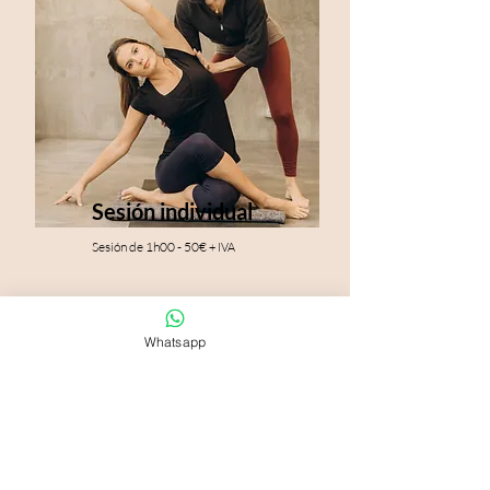
Sesión individual
Sesión
de
1h00 - 50€
+ IVA
Whatsapp