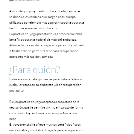
A medida que progresa tu embarazo, adaptamos las
sesiones a los cambios que surgen en tu cuerpo,
utilizando por ejemplo más apoyos y soportes durante
las últimas semanas del embarazo.
La práctica del yoga prenatal te va a procurar muchos
beneficios durante todo el tiempo del embarazo.
Además te va a ayudar a prepararte para el día del parto.
Y finalmente, te permitirá tener una recuperación
postparto más rápido y cómoda.
¿Para quién?
Estas sesiones están pensadas para embarazadas en
cualquier etapa de su embarazo y/o en recuperación
post parto.
Es una práctica de yoga adaptada a cada etapa de la
gestación, que te permite vivir tu embarazo de forma
consciente, logrando una conexión profunda con tu
bebe.
El yoga prenatal te ofrece muchos beneficios fiscos,
emocionales y mentales. Te ayuda para la preparación