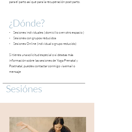
para el parto así que para la recuperación post parto.
¿D
ó
nde?
- Sesiones individuales ( domicilio o en otro espacio )
- Sesiones con grupos reducidos
- Sesiones Online (individual o grupo reducido)
Si tienes una solicitud especial o si deseas más
información sobre las sesiones de Yoga Prenatal y
Postnatal, puedes contactar conmigo vía email o
mensaje
Sesiónes